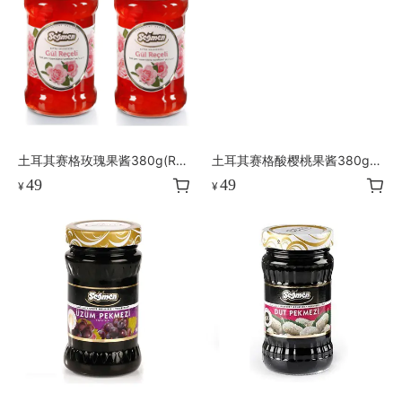
土耳其赛格玫瑰果酱380g(Ros
土耳其赛格酸樱桃果酱380g
e)
（Sour Cherry)*2
49
49
¥
¥