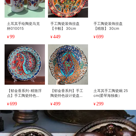
土耳其手绘陶瓷马克
手工陶瓷装饰挂盘
手工陶瓷装饰挂盘
杯010015
【卡帕】 30cm
【精致】 30cm
99
449
699
¥
¥
¥
【郁金香系列-精致浮
【郁金香系列】手工
土耳其手工陶瓷碗 25
点】手工陶瓷特色设
陶瓷特色设计瓷盘（2
cm(爱琴海独奏）
计瓷盘（30cm）
5cm）
699
499
299
¥
¥
¥