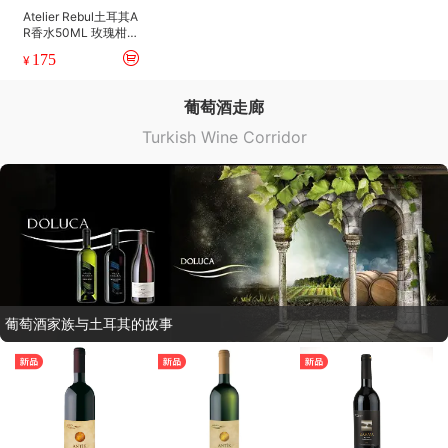
Atelier Rebul土耳其A
R香水50ML 玫瑰柑橘
茶持久冰爽小众男女5
175
¥
0ml
葡萄酒走廊
Turkish Wine Corridor
葡萄酒家族与土耳其的故事