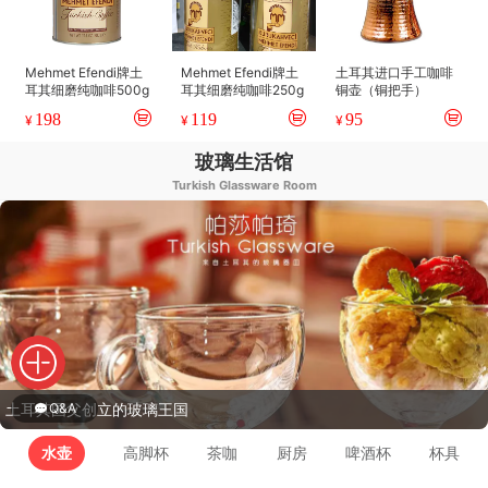
Mehmet Efendi牌土
Mehmet Efendi牌土
土耳其进口手工咖啡
耳其细磨纯咖啡500g
耳其细磨纯咖啡250g
铜壶（铜把手）
198
119
95
¥
¥
¥
玻璃生活馆
Turkish Glassware Room
土耳其国父创立的玻璃王国
Q&A
水壶
高脚杯
茶咖
厨房
啤酒杯
杯具