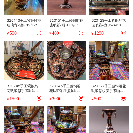
320146手工紫铜雕花
320151手工紫铜雕花
320129手工紫铜雕花
珐琅彩-罐H 13/12*
珐琅彩-瓶H 13/6*
珐琅彩-盘35cm*35.
5*26
500
400
1200
¥
¥
¥
320245手工紫铜雕
320246手工紫铜雕
320227手工紫铜雕花
花珐琅彩手煮咖啡壶
花珐琅彩手煮咖啡壶
珐琅彩收腰手煮咖啡
咖啡杯组合10cm*25
咖啡杯组合（2+5）1
壶-大H 11/7*
1500
3000
500
¥
¥
¥
cm
2.5cm*35cm