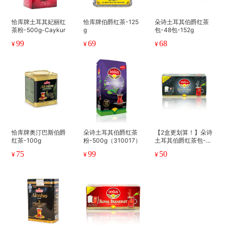
恰库牌土耳其妃丽红
恰库牌伯爵红茶-125
朵诗土耳其伯爵红茶
茶粉-500g-Caykur
g
包-48包-152g
99
69
68
¥
¥
¥
恰库牌奥汀巴斯伯爵
朵诗土耳其伯爵红茶
【2盒更划算！】朵诗
红茶-100g
粉-500g（310017）
土耳其伯爵红茶包-25
包
75
99
50
¥
¥
¥