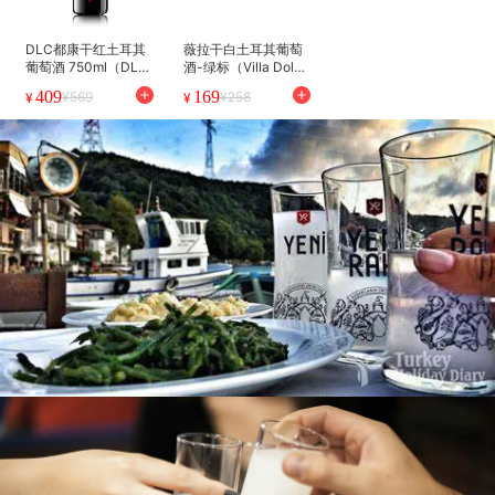
DLC都康干红土耳其
薇拉干白土耳其葡萄
葡萄酒 750ml（DLC
酒-绿标（Villa Doluc
Okuzgoz牛眼葡萄）
a Dry White）750ml
409
169
¥569
¥258
¥
¥