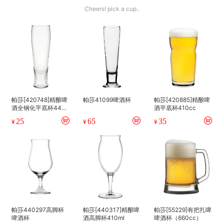
Cheers! pick a cup..
帕莎[420748]精酿啤
帕莎41099啤酒杯
帕莎[420885]精酿啤
酒全钢化平底杯440
酒平底杯410cc
ml
25
65
35
¥
¥
¥
帕莎440297高脚杯
帕莎[440317]精酿啤
帕莎[55229]有把扎啤
啤酒杯
酒高脚杯410ml
啤酒杯（660cc）