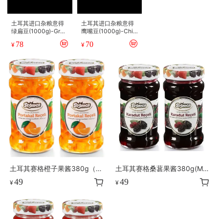
土耳其进口杂粮意得
土耳其进口杂粮意得
绿扁豆(1000g)-Gree
鹰嘴豆(1000g)-Chic
n Lentil
kpeas
78
70
¥
¥
土耳其赛格橙子果酱380g（Or
土耳其赛格桑葚果酱380g(Mul
ange)
berry)
49
49
¥
¥