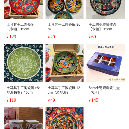
土耳其手工陶瓷碗
土耳其手工陶瓷碗 8c
手工陶瓷装饰挂盘
（卡帕）15cm
m
【卡帕】 12cm
129
29
69
¥
¥
¥
土耳其手工陶瓷碗 (爱
土耳其手工陶瓷碗 12
8cm小瓷碗套装礼盒
琴海独奏）15cm
cm（爱琴海）
（6只）
119
49
145
¥
¥
¥