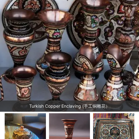
Turkish Copper Enclaving (手工铜雕花）