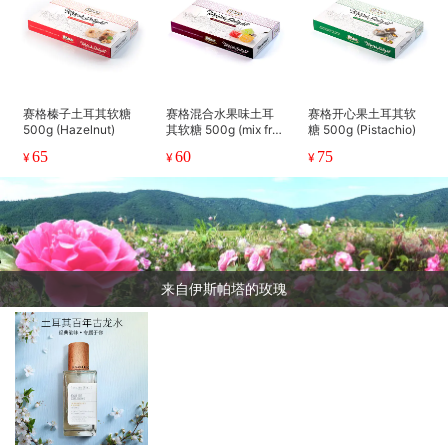
赛格榛子土耳其软糖
赛格混合水果味土耳
赛格开心果土耳其软
500g (Hazelnut)
其软糖 500g (mix frui
糖 500g (Pistachio)
t)
65
60
75
¥
¥
¥
来自伊斯帕塔的玫瑰