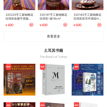
320225手工紫铜雕花
320197手工紫铜雕花
320183手工紫铜雕花
珐琅彩收腰手煮咖啡
珐琅彩-罐18cm*
珐琅彩双耳环酒壶H 1
壶-小9cm*5cm
3/8*
400
600
600
¥
¥
¥
查看更多
土耳其书籍
The Books of Turkey