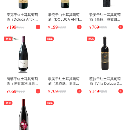
泰克干红土耳其葡萄
泰克干白土耳其葡萄
歌美干红土耳其葡萄
酒（Doluca Antik Dr
酒（DOLUCA ANTIK
酒（西拉、波兹凯
y Red）750ml
Dry White) 750ml
利）（Karma Shira
199
199
769
¥298
¥298
¥899
¥
¥
¥
z）
凯菲干红土耳其葡萄
歌美干红土耳其葡萄
薇拉干红土耳其葡萄
酒（波兹凯利.奥库
酒（赤霞珠、奥库
酒（Villa Doluca Dry
兹）（KAV Okuzgo
兹）（Karma Okuzg
Red）*原蓝标
669
769
149
¥839
¥899
¥258
¥
¥
¥
z）
oz）