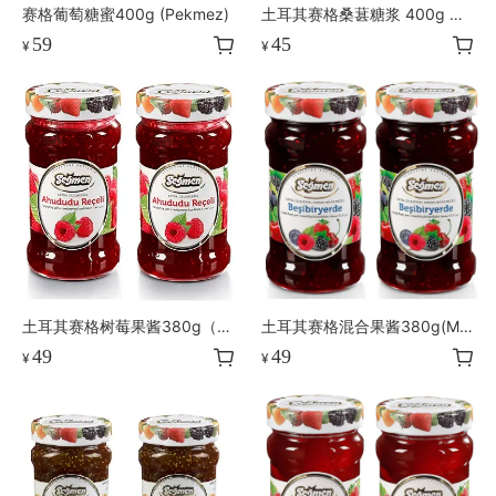
赛格葡萄糖蜜400g (Pekmez)
土耳其赛格桑葚糖浆 400g 土
耳其Segmen Grape Syrup(m
59
45
¥
¥
olasses)
土耳其赛格树莓果酱380g（R
土耳其赛格混合果酱380g(Mix
aspberry)
ed Fruit)
49
49
¥
¥