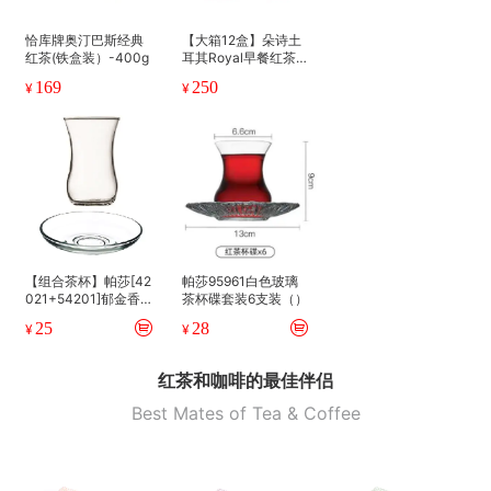
恰库牌奥汀巴斯经典
【大箱12盒】朵诗土
红茶(铁盒装）-400g
耳其Royal早餐红茶-
25包
169
250
¥
¥
【组合茶杯】帕莎[42
帕莎95961白色玻璃
021+54201]郁金香
茶杯碟套装6支装（）
形红茶杯碟套
25
28
¥
¥
红茶和咖啡的最佳伴侣
Best Mates of Tea & Coffee