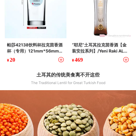
帕莎42138饮料杯拉克茴香酒
“耶尼”土耳其拉克茴香酒【金
杯（专用）121mm*56mm-2
装安拉系列】/Yeni Raki ALA
20cc
(350ml&amp;700ml)
20
469
¥
¥
土耳其的传统美食离不开这些
The Traditional Lentil for Great Turkish Food