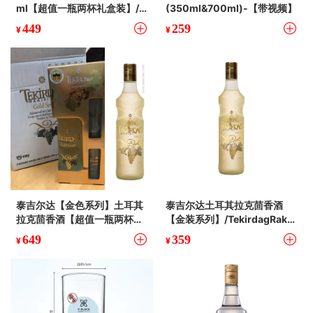
ml【超值一瓶两杯礼盒装】/Y
(350ml&700ml)-【带视频】
eni Raki Classic Gift Box
449
259
¥
¥
泰吉尔达【金色系列】土耳其
泰吉尔达土耳其拉克茴香酒
拉克茴香酒【超值一瓶两杯礼
【金装系列】/TekirdagRaki
盒装】/Tekirdag Raki [gold
[gold Serial] (350ml&amp;
649
359
¥
¥
Serial] Gift Box
700ml)