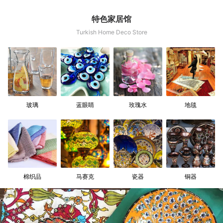
特色家居馆
Turkish Home Deco Store
玻璃
蓝眼睛
玫瑰水
地毯
棉织品
马赛克
瓷器
铜器